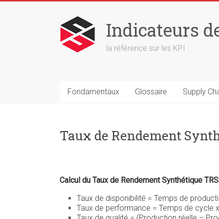
Skip
to
Indicateurs d
content
la référence sur les KPI
Fondamentaux
Glossaire
Supply Ch
Taux de Rendement Synth
Calcul d
u Taux de Rendement Synthétique TRS
Taux de disponibilité = Temps de product
Taux de performance = Temps de cycle x 
Taux de qualité = (Production réelle – Pro