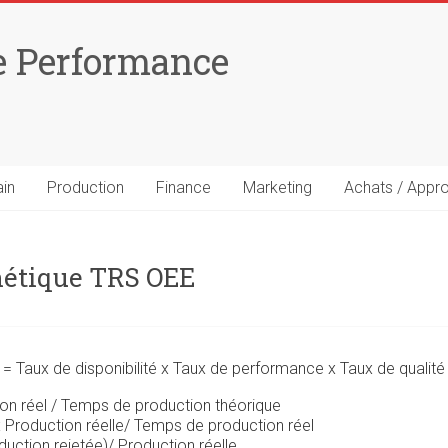
e Performance
ain
Production
Finance
Marketing
Achats / Appr
étique TRS OEE
= Taux de disponibilité x Taux de performance x Taux de qualité
ion réel / Temps de production théorique
Production réelle/ Temps de production réel
duction rejetée)/ Production réelle