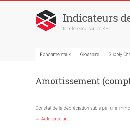
Skip
to
Indicateurs d
content
la référence sur les KPI
Fondamentaux
Glossaire
Supply Ch
Amortissement (compt
Constat de la dépréciation subie par une immob
←
Actif circulant